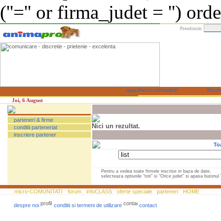
(''='' or firma_judet = '') or
Pseudonim:
Joi, 6 August
parteneri & firme
Nici un rezultat.
conditii parteneriat
inscriere partener
To
Pentru a vedea toate firmele inscrise in baza de date,
selecteaza optiunile "toti" si "Orice judet" si apasa butonul "
micro-COMUNITATI
forum
infoCLASS
oferte speciale
parteneri
HOME
despre noi
conditii si termeni de utilizare
contact