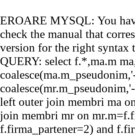
EROARE MYSQL: You have a
check the manual that corr
version for the right syntax t
QUERY: select f.*,ma.m ma
coalesce(ma.m_pseudonim,'-'
coalesce(mr.m_pseudonim,'-'
left outer join membri ma o
join membri mr on mr.m=f.f
f.firma_partener=2) and f.f