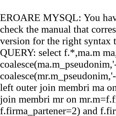
EROARE MYSQL: You have a
check the manual that corr
version for the right syntax t
QUERY: select f.*,ma.m ma
coalesce(ma.m_pseudonim,'-'
coalesce(mr.m_pseudonim,'-'
left outer join membri ma o
join membri mr on mr.m=f.f
f.firma_partener=2) and f.f