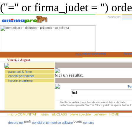
(''='' or firma_judet = '') or
Pseudonim:
Vineri, 7 August
parteneri & firme
Nici un rezultat.
conditii parteneriat
inscriere partener
To
Pentru a vedea toate firmele inscrise in baza de date,
selecteaza optiunile "toti" si "Orice judet" si apasa butonul "
micro-COMUNITATI
forum
infoCLASS
oferte speciale
parteneri
HOME
despre noi
conditii si termeni de utilizare
contact