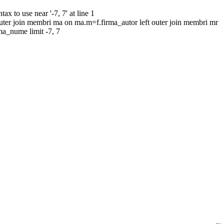
to use near '-7, 7' at line 1
uter join membri ma on ma.m=f.firma_autor left outer join membri mr
rma_nume limit -7, 7