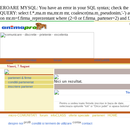
EROARE MYSQL: You have an error in your SQL syntax; check the manual
QUERY: select f.*,ma.m ma,mr.m mr, coalesce(ma.m_pseudonim,'-') auto
on mr.m=f.firma_reprezentant where (2<0 or f.firma_partener=2) and f.fi
Vineri, 7 August
parteneri & firme
Nici un rezultat.
conditii parteneriat
inscriere partener
To
Pentru a vedea toate firmele inscrise in baza de date,
selecteaza optiunile "toti" si "Orice judet" si apasa butonul "
micro-COMUNITATI
forum
infoCLASS
oferte speciale
parteneri
HOME
despre noi
conditii si termeni de utilizare
contact