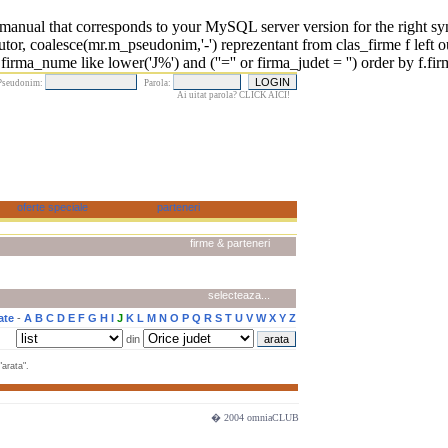
 that corresponds to your MySQL server version for the right syntax 
r, coalesce(mr.m_pseudonim,'-') reprezentant from clas_firme f left o
rma_nume like lower('J%') and (''='' or firma_judet = '') order by f.fi
Pseudonim:
Parola:
Ai uitat parola? CLICK AICI!
firme & parteneri
selecteaza...
ate
-
A
B
C
D
E
F
G
H
I
J
K
L
M
N
O
P
Q
R
S
T
U
V
W
X
Y
Z
din
arata".
� 2004 omniaCLUB