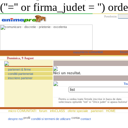
(''='' or firma_judet = '') or
Pseudonim:
Duminica, 9 August
parteneri & firme
Nici un rezultat.
conditii parteneriat
inscriere partener
To
Pentru a vedea toate firmele inscrise in baza de date,
selecteaza optiunile "toti" si "Orice judet" si apasa butonul "
micro-COMUNITATI
forum
infoCLASS
oferte speciale
parteneri
HOME
despre noi
conditii si termeni de utilizare
contact