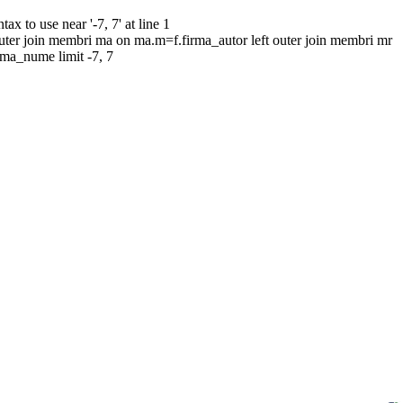
to use near '-7, 7' at line 1
uter join membri ma on ma.m=f.firma_autor left outer join membri mr
rma_nume limit -7, 7