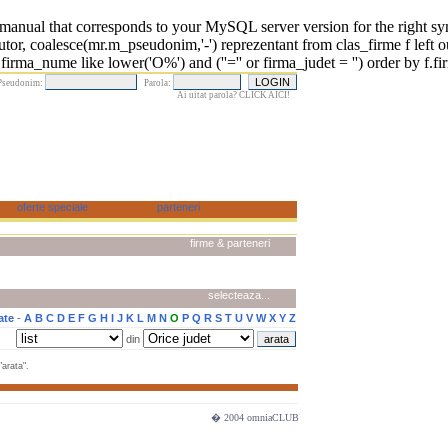
 that corresponds to your MySQL server version for the right syntax 
r, coalesce(mr.m_pseudonim,'-') reprezentant from clas_firme f left o
rma_nume like lower('O%') and (''='' or firma_judet = '') order by f.fi
Pseudonim:
Parola:
Ai uitat parola? CLICK AICI!
firme & parteneri
selecteaza...
ate
-
A
B
C
D
E
F
G
H
I
J
K
L
M
N
O
P
Q
R
S
T
U
V
W
X
Y
Z
din
arata".
� 2004 omniaCLUB