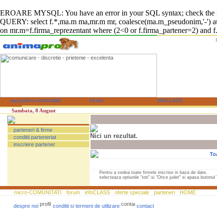
EROARE MYSQL: You have an error in your SQL syntax; check the manual
QUERY: select f.*,ma.m ma,mr.m mr, coalesce(ma.m_pseudonim,'-') auto
on mr.m=f.firma_reprezentant where (2<0 or f.firma_partener=2) and f.fi
Sambata, 8 August
parteneri & firme
Nici un rezultat.
conditii parteneriat
inscriere partener
To
Pentru a vedea toate firmele inscrise in baza de date,
selecteaza optiunile "toti" si "Orice judet" si apasa butonul "
micro-COMUNITATI
forum
infoCLASS
oferte speciale
parteneri
HOME
despre noi
conditii si termeni de utilizare
contact