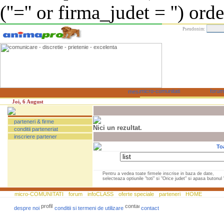
(''='' or firma_judet = '') or
Pseudonim:
Joi, 6 August
parteneri & firme
Nici un rezultat.
conditii parteneriat
inscriere partener
To
Pentru a vedea toate firmele inscrise in baza de date,
selecteaza optiunile "toti" si "Orice judet" si apasa butonul "
micro-COMUNITATI
forum
infoCLASS
oferte speciale
parteneri
HOME
despre noi
conditii si termeni de utilizare
contact