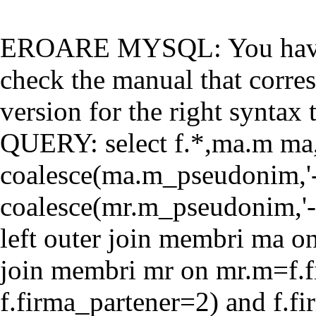
EROARE MYSQL: You have a
check the manual that corr
version for the right syntax t
QUERY: select f.*,ma.m ma
coalesce(ma.m_pseudonim,'-'
coalesce(mr.m_pseudonim,'-'
left outer join membri ma o
join membri mr on mr.m=f.f
f.firma_partener=2) and f.f