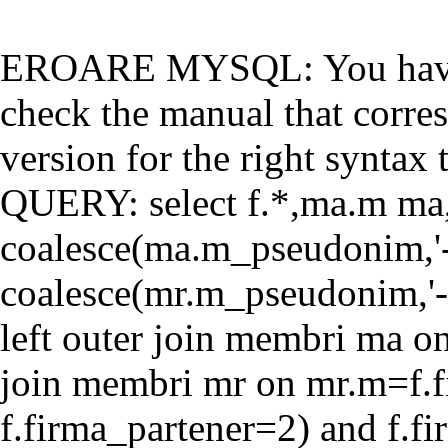
EROARE MYSQL: You have a
check the manual that corr
version for the right syntax t
QUERY: select f.*,ma.m ma
coalesce(ma.m_pseudonim,'-'
coalesce(mr.m_pseudonim,'-'
left outer join membri ma o
join membri mr on mr.m=f.f
f.firma_partener=2) and f.f