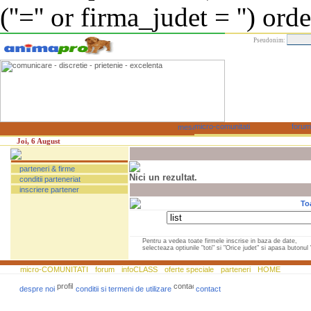
(''='' or firma_judet = '') or
Pseudonim:
Joi, 6 August
parteneri & firme
Nici un rezultat.
conditii parteneriat
inscriere partener
To
Pentru a vedea toate firmele inscrise in baza de date,
selecteaza optiunile "toti" si "Orice judet" si apasa butonul "
micro-COMUNITATI
forum
infoCLASS
oferte speciale
parteneri
HOME
despre noi
conditii si termeni de utilizare
contact