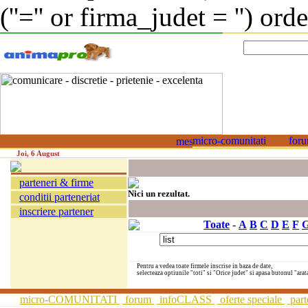
(''='' or firma_judet = '') or
Joi, 6 August
parteneri & firme
Nici un rezultat.
conditii parteneriat
inscriere partener
Toate
-
A
B
C
D
E
F
Pentru a vedea toate firmele inscrise in baza de date,
selecteaza optiunile "toti" si "Orice judet" si apasa butonul "arat
micro-COMUNITATI
forum
infoCLASS
oferte speciale
part