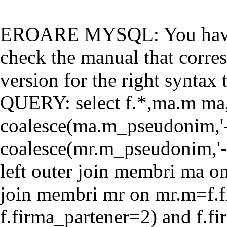
EROARE MYSQL: You have a
check the manual that corr
version for the right syntax t
QUERY: select f.*,ma.m ma
coalesce(ma.m_pseudonim,'-'
coalesce(mr.m_pseudonim,'-'
left outer join membri ma o
join membri mr on mr.m=f.f
f.firma_partener=2) and f.f