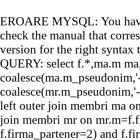
EROARE MYSQL: You have a
check the manual that corr
version for the right syntax t
QUERY: select f.*,ma.m ma
coalesce(ma.m_pseudonim,'-'
coalesce(mr.m_pseudonim,'-'
left outer join membri ma o
join membri mr on mr.m=f.f
f.firma_partener=2) and f.f