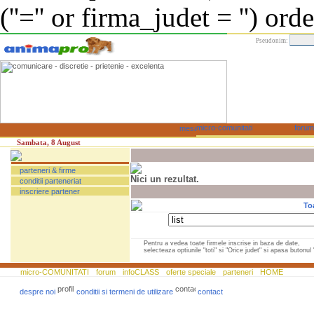
(''='' or firma_judet = '') or
Pseudonim:
Sambata, 8 August
parteneri & firme
Nici un rezultat.
conditii parteneriat
inscriere partener
To
Pentru a vedea toate firmele inscrise in baza de date,
selecteaza optiunile "toti" si "Orice judet" si apasa butonul "
micro-COMUNITATI
forum
infoCLASS
oferte speciale
parteneri
HOME
despre noi
conditii si termeni de utilizare
contact