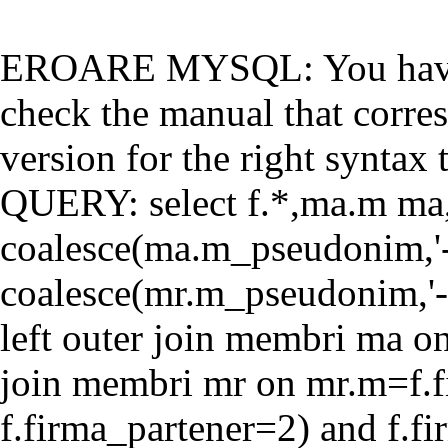
EROARE MYSQL: You have a
check the manual that corr
version for the right syntax t
QUERY: select f.*,ma.m ma
coalesce(ma.m_pseudonim,'-'
coalesce(mr.m_pseudonim,'-'
left outer join membri ma o
join membri mr on mr.m=f.f
f.firma_partener=2) and f.f