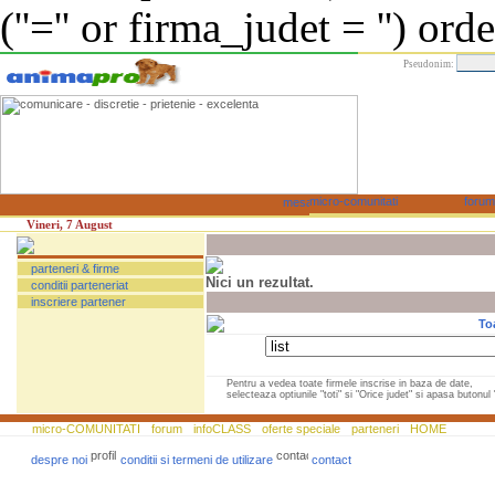
(''='' or firma_judet = '') or
Pseudonim:
Vineri, 7 August
parteneri & firme
Nici un rezultat.
conditii parteneriat
inscriere partener
To
Pentru a vedea toate firmele inscrise in baza de date,
selecteaza optiunile "toti" si "Orice judet" si apasa butonul "
micro-COMUNITATI
forum
infoCLASS
oferte speciale
parteneri
HOME
despre noi
conditii si termeni de utilizare
contact