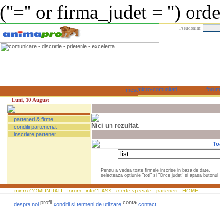
(''='' or firma_judet = '') or
Pseudonim:
Luni, 10 August
parteneri & firme
Nici un rezultat.
conditii parteneriat
inscriere partener
To
Pentru a vedea toate firmele inscrise in baza de date,
selecteaza optiunile "toti" si "Orice judet" si apasa butonul "
micro-COMUNITATI
forum
infoCLASS
oferte speciale
parteneri
HOME
despre noi
conditii si termeni de utilizare
contact