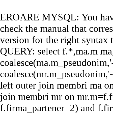
EROARE MYSQL: You have a
check the manual that corr
version for the right syntax t
QUERY: select f.*,ma.m ma
coalesce(ma.m_pseudonim,'-'
coalesce(mr.m_pseudonim,'-'
left outer join membri ma o
join membri mr on mr.m=f.f
f.firma_partener=2) and f.f