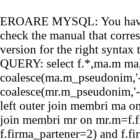
EROARE MYSQL: You have a
check the manual that corr
version for the right syntax t
QUERY: select f.*,ma.m ma
coalesce(ma.m_pseudonim,'-'
coalesce(mr.m_pseudonim,'-'
left outer join membri ma o
join membri mr on mr.m=f.f
f.firma_partener=2) and f.f