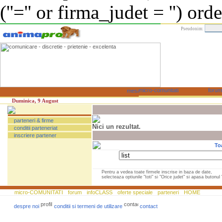
(''='' or firma_judet = '') or
Pseudonim:
Duminica, 9 August
parteneri & firme
Nici un rezultat.
conditii parteneriat
inscriere partener
To
Pentru a vedea toate firmele inscrise in baza de date,
selecteaza optiunile "toti" si "Orice judet" si apasa butonul "
micro-COMUNITATI
forum
infoCLASS
oferte speciale
parteneri
HOME
despre noi
conditii si termeni de utilizare
contact