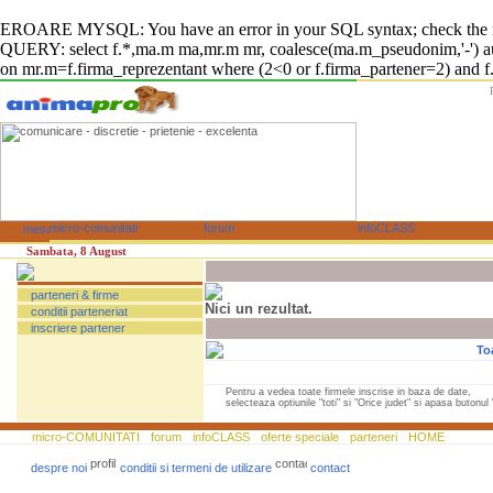
EROARE MYSQL: You have an error in your SQL syntax; check the manual
QUERY: select f.*,ma.m ma,mr.m mr, coalesce(ma.m_pseudonim,'-') auto
on mr.m=f.firma_reprezentant where (2<0 or f.firma_partener=2) and f.f
Sambata, 8 August
parteneri & firme
Nici un rezultat.
conditii parteneriat
inscriere partener
To
Pentru a vedea toate firmele inscrise in baza de date,
selecteaza optiunile "toti" si "Orice judet" si apasa butonul "
micro-COMUNITATI
forum
infoCLASS
oferte speciale
parteneri
HOME
despre noi
conditii si termeni de utilizare
contact