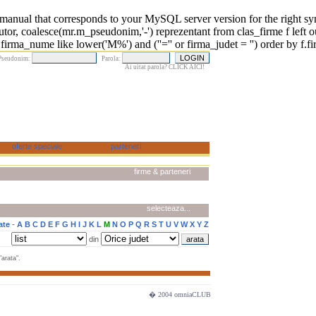
 that corresponds to your MySQL server version for the right syntax 
r, coalesce(mr.m_pseudonim,'-') reprezentant from clas_firme f left o
irma_nume like lower('M%') and (''='' or firma_judet = '') order by f.f
Pseudonim:
Parola:
Ai uitat parola? CLICK AICI!
firme & parteneri
selecteaza...
ate
-
A
B
C
D
E
F
G
H
I
J
K
L
M
N
O
P
Q
R
S
T
U
V
W
X
Y
Z
din
arata".
� 2004 omniaCLUB