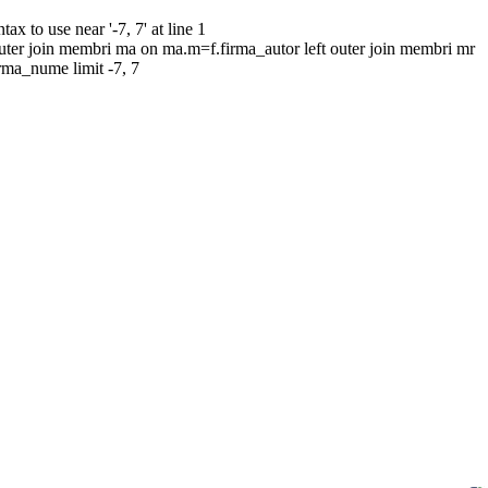
to use near '-7, 7' at line 1
uter join membri ma on ma.m=f.firma_autor left outer join membri mr
irma_nume limit -7, 7