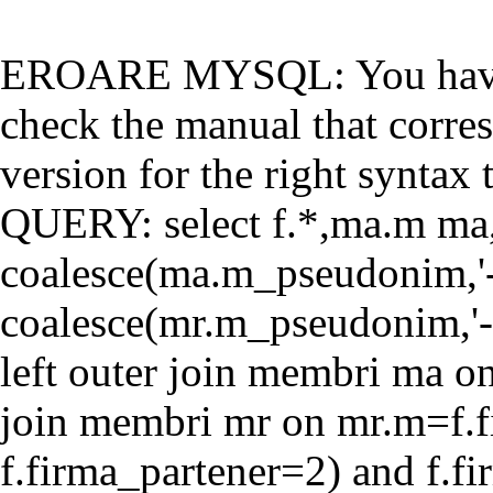
EROARE MYSQL: You have a
check the manual that corr
version for the right syntax t
QUERY: select f.*,ma.m ma
coalesce(ma.m_pseudonim,'-'
coalesce(mr.m_pseudonim,'-'
left outer join membri ma o
join membri mr on mr.m=f.f
f.firma_partener=2) and f.f