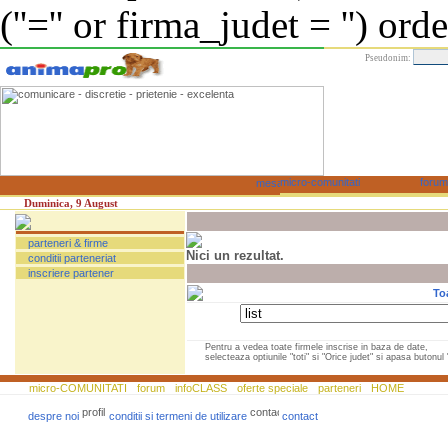
(''='' or firma_judet = '') or
Pseudonim:
Duminica, 9 August
parteneri & firme
Nici un rezultat.
conditii parteneriat
inscriere partener
To
Pentru a vedea toate firmele inscrise in baza de date,
selecteaza optiunile "toti" si "Orice judet" si apasa butonul "
micro-COMUNITATI
forum
infoCLASS
oferte speciale
parteneri
HOME
despre noi
conditii si termeni de utilizare
contact