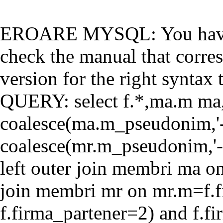
EROARE MYSQL: You have a
check the manual that corr
version for the right syntax t
QUERY: select f.*,ma.m ma
coalesce(ma.m_pseudonim,'-'
coalesce(mr.m_pseudonim,'-'
left outer join membri ma o
join membri mr on mr.m=f.f
f.firma_partener=2) and f.f