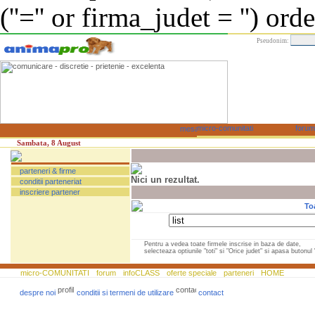
(''='' or firma_judet = '') or
Pseudonim:
Sambata, 8 August
parteneri & firme
Nici un rezultat.
conditii parteneriat
inscriere partener
To
Pentru a vedea toate firmele inscrise in baza de date,
selecteaza optiunile "toti" si "Orice judet" si apasa butonul "
micro-COMUNITATI
forum
infoCLASS
oferte speciale
parteneri
HOME
despre noi
conditii si termeni de utilizare
contact