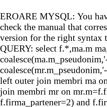
EROARE MYSQL: You have a
check the manual that corr
version for the right syntax t
QUERY: select f.*,ma.m ma
coalesce(ma.m_pseudonim,'-'
coalesce(mr.m_pseudonim,'-'
left outer join membri ma o
join membri mr on mr.m=f.f
f.firma_partener=2) and f.f