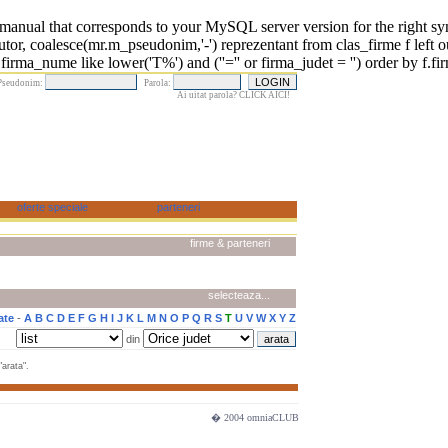
 that corresponds to your MySQL server version for the right syntax 
r, coalesce(mr.m_pseudonim,'-') reprezentant from clas_firme f left o
rma_nume like lower('T%') and (''='' or firma_judet = '') order by f.fi
Pseudonim:
Parola:
Ai uitat parola? CLICK AICI!
firme & parteneri
selecteaza...
ate
-
A
B
C
D
E
F
G
H
I
J
K
L
M
N
O
P
Q
R
S
T
U
V
W
X
Y
Z
din
arata".
� 2004 omniaCLUB