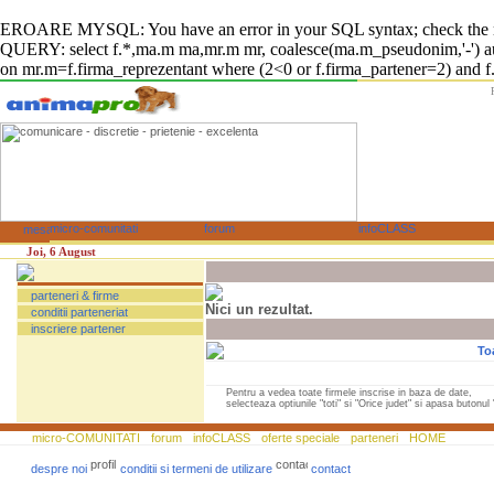
EROARE MYSQL: You have an error in your SQL syntax; check the manual
QUERY: select f.*,ma.m ma,mr.m mr, coalesce(ma.m_pseudonim,'-') auto
on mr.m=f.firma_reprezentant where (2<0 or f.firma_partener=2) and f.fi
Joi, 6 August
parteneri & firme
Nici un rezultat.
conditii parteneriat
inscriere partener
To
Pentru a vedea toate firmele inscrise in baza de date,
selecteaza optiunile "toti" si "Orice judet" si apasa butonul "
micro-COMUNITATI
forum
infoCLASS
oferte speciale
parteneri
HOME
despre noi
conditii si termeni de utilizare
contact