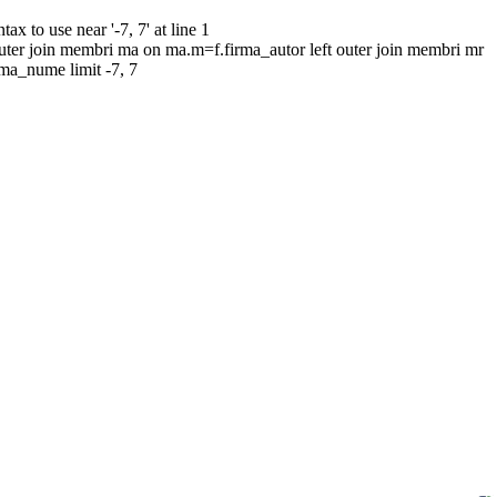
to use near '-7, 7' at line 1
uter join membri ma on ma.m=f.firma_autor left outer join membri mr
rma_nume limit -7, 7