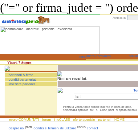
(''='' or firma_judet = '') or
Pseudonim:
Vineri, 7 August
parteneri & firme
Nici un rezultat.
conditii parteneriat
inscriere partener
To
Pentru a vedea toate firmele inscrise in baza de date,
selecteaza optiunile "toti" si "Orice judet" si apasa butonul "
micro-COMUNITATI
forum
infoCLASS
oferte speciale
parteneri
HOME
despre noi
conditii si termeni de utilizare
contact