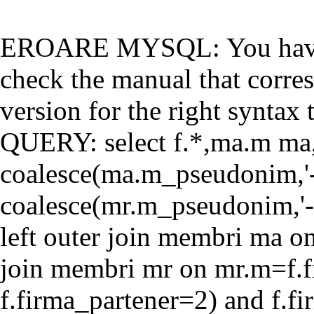
EROARE MYSQL: You have a
check the manual that corr
version for the right syntax t
QUERY: select f.*,ma.m ma
coalesce(ma.m_pseudonim,'-'
coalesce(mr.m_pseudonim,'-'
left outer join membri ma o
join membri mr on mr.m=f.f
f.firma_partener=2) and f.f