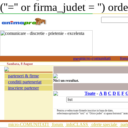
(''='' or firma_judet = '') or
Sambata, 8 August
parteneri & firme
Nici un rezultat.
conditii parteneriat
inscriere partener
Toate
-
A
B
C
D
E
F
Pentru a vedea toate firmele inscrise in baza de date,
selecteaza optiunile "toti" si "Orice judet" si apasa butonul "arat
micro-COMUNITATI
forum
infoCLASS
oferte speciale
part