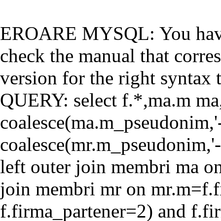
EROARE MYSQL: You have a
check the manual that corr
version for the right syntax t
QUERY: select f.*,ma.m ma
coalesce(ma.m_pseudonim,'-'
coalesce(mr.m_pseudonim,'-'
left outer join membri ma o
join membri mr on mr.m=f.f
f.firma_partener=2) and f.f