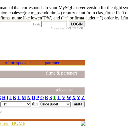
 that corresponds to your MySQL server version for the right syntax 
r, coalesce(mr.m_pseudonim,'-') reprezentant from clas_firme f left o
rma_nume like lower('T%') and (''='' or firma_judet = '') order by f.fi
Parola:
Ai uitat parola? CLICK AICI!
firme & parteneri
selecteaza...
G
H
I
J
K
L
M
N
O
P
Q
R
S
T
U
V
W
X
Y
Z
din
a".
eneri
HOME