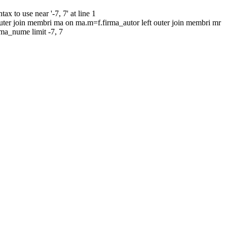
to use near '-7, 7' at line 1
uter join membri ma on ma.m=f.firma_autor left outer join membri mr
rma_nume limit -7, 7