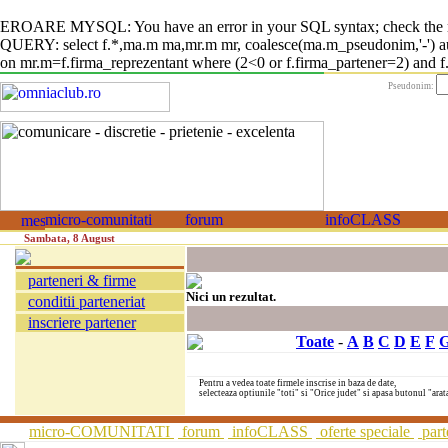
EROARE MYSQL: You have an error in your SQL syntax; check the manual
QUERY: select f.*,ma.m ma,mr.m mr, coalesce(ma.m_pseudonim,'-') auto
on mr.m=f.firma_reprezentant where (2<0 or f.firma_partener=2) and f.fi
Pseudonim:
Sambata, 8 August
parteneri & firme
Nici un rezultat.
conditii parteneriat
inscriere partener
Toate
-
A
B
C
D
E
F
Pentru a vedea toate firmele inscrise in baza de date,
selecteaza optiunile "toti" si "Orice judet" si apasa butonul "arat
micro-COMUNITATI
forum
infoCLASS
oferte speciale
part