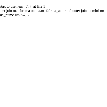
to use near '-7, 7' at line 1
uter join membri ma on ma.m=f.firma_autor left outer join membri mr
rma_nume limit -7, 7