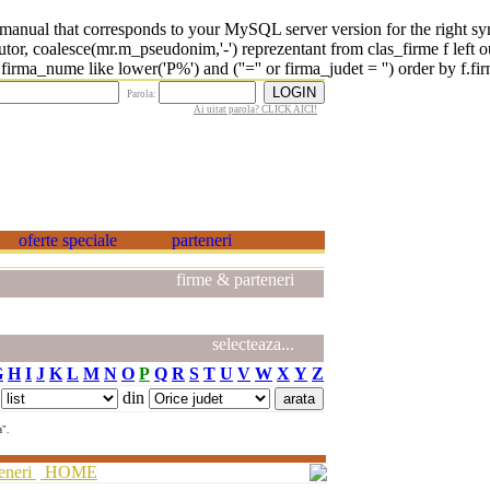
 that corresponds to your MySQL server version for the right syntax 
r, coalesce(mr.m_pseudonim,'-') reprezentant from clas_firme f left o
rma_nume like lower('P%') and (''='' or firma_judet = '') order by f.fi
Parola:
Ai uitat parola? CLICK AICI!
firme & parteneri
selecteaza...
G
H
I
J
K
L
M
N
O
P
Q
R
S
T
U
V
W
X
Y
Z
din
a".
eneri
HOME