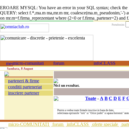
EROARE MYSQL: You have an error in your SQL syntax; check the manual
QUERY: select f.*,ma.m ma,mr.m mr, coalesce(ma.m_pseudonim,'-') auto
on mr.m=f.firma_reprezentant where (2<0 or f.firma_partener=2) and f.fi
Pseudonim:
Sambata, 8 August
parteneri & firme
Nici un rezultat.
conditii parteneriat
inscriere partener
Toate
-
A
B
C
D
E
F
Pentru a vedea toate firmele inscrise in baza de date,
selecteaza optiunile "toti" si "Orice judet" si apasa butonul "arat
micro-COMUNITATI
forum
infoCLASS
oferte speciale
part