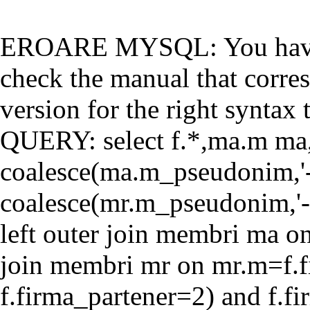
EROARE MYSQL: You have a
check the manual that corr
version for the right syntax t
QUERY: select f.*,ma.m ma
coalesce(ma.m_pseudonim,'-'
coalesce(mr.m_pseudonim,'-'
left outer join membri ma o
join membri mr on mr.m=f.f
f.firma_partener=2) and f.f