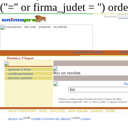
(''='' or firma_judet = '') or
Pseudonim:
Duminica, 9 August
parteneri & firme
Nici un rezultat.
conditii parteneriat
inscriere partener
To
Pentru a vedea toate firmele inscrise in baza de date,
selecteaza optiunile "toti" si "Orice judet" si apasa butonul "
micro-COMUNITATI
forum
infoCLASS
oferte speciale
parteneri
HOME
despre noi
conditii si termeni de utilizare
contact