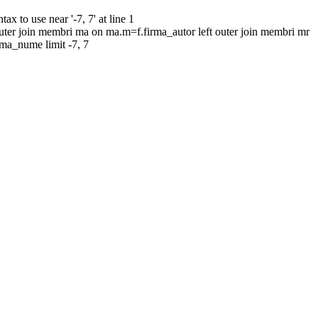
to use near '-7, 7' at line 1
uter join membri ma on ma.m=f.firma_autor left outer join membri mr
rma_nume limit -7, 7