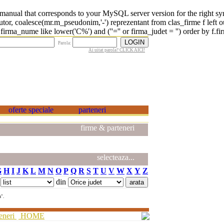
 that corresponds to your MySQL server version for the right syntax 
r, coalesce(mr.m_pseudonim,'-') reprezentant from clas_firme f left o
rma_nume like lower('C%') and (''='' or firma_judet = '') order by f.fi
Parola:
Ai uitat parola? CLICK AICI!
firme & parteneri
selecteaza...
G
H
I
J
K
L
M
N
O
P
Q
R
S
T
U
V
W
X
Y
Z
din
a".
eneri
HOME