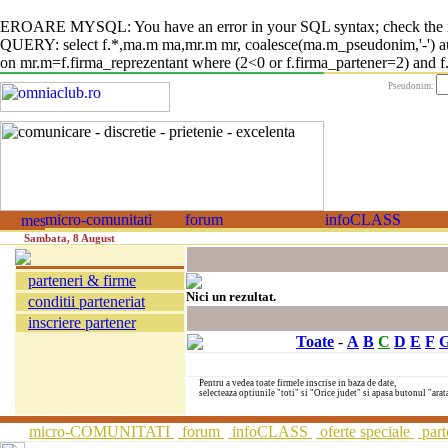
EROARE MYSQL: You have an error in your SQL syntax; check the manual
QUERY: select f.*,ma.m ma,mr.m mr, coalesce(ma.m_pseudonim,'-') auto
on mr.m=f.firma_reprezentant where (2<0 or f.firma_partener=2) and f.fi
Pseudonim:
Sambata, 8 August
parteneri & firme
Nici un rezultat.
conditii parteneriat
inscriere partener
Toate
-
A
B
C
D
E
F
Pentru a vedea toate firmele inscrise in baza de date,
selecteaza optiunile "toti" si "Orice judet" si apasa butonul "arat
micro-COMUNITATI
forum
infoCLASS
oferte speciale
part